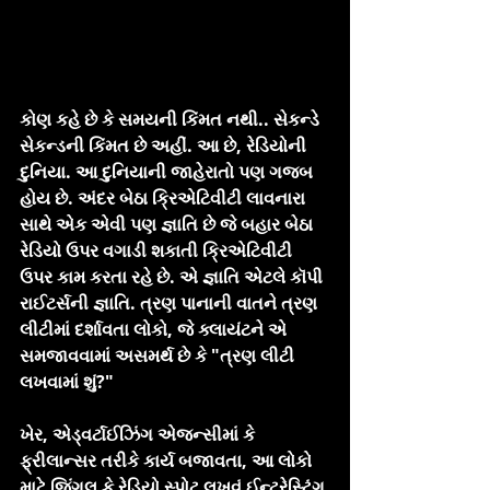
કોણ કહે છે કે સમયની કિંમત નથી.. સેકન્ડે 
સેકન્ડની કિંમત છે અહીં. આ છે, રેડિયોની 
દુનિયા. આ દુનિયાની જાહેરાતો પણ ગજબ 
હોય છે. અંદર બેઠા ક્રિએટિવીટી લાવનારા 
સાથે એક એવી પણ જ્ઞાતિ છે જે બહાર બેઠા 
રેડિયો ઉપર વગાડી શકાતી ક્રિએટિવીટી 
ઉપર કામ કરતા રહે છે. એ જ્ઞાતિ એટલે કૉપી 
રાઈટર્સની જ્ઞાતિ. ત્રણ પાનાની વાતને ત્રણ 
લીટીમાં દર્શાવતા લોકો, જે ક્લાયંટને એ 
સમજાવવામાં અસમર્થ છે કે "ત્રણ લીટી 
લખવામાં શું?"
ખેર, એડ્વર્ટાઈઝિંગ એજન્સીમાં કે 
ફ્રીલાન્સર તરીકે કાર્ય બજાવતા, આ લોકો 
માટે જિંગલ કે રેડિયો સ્પોટ લખવું ઈન્ટરેસ્ટિંગ 