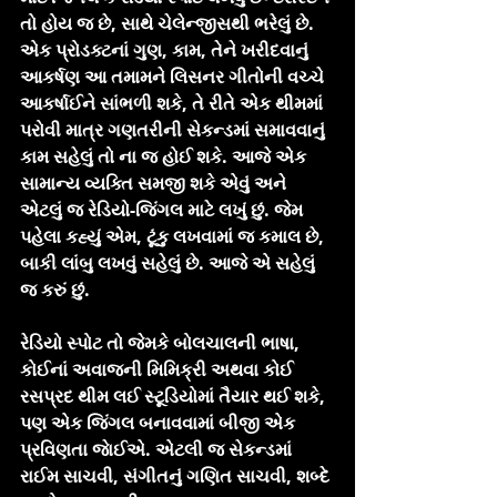
તો હોય જ છે, સાથે ચેલેન્જીસથી ભરેલું છે. 
એક પ્રોડક્ટનાં ગુણ, કામ, તેને ખરીદવાનું 
આકર્ષણ આ તમામને લિસનર ગીતોની વચ્ચે 
આકર્ષાઈને સાંભળી શકે, તે રીતે એક થીમમાં 
પરોવી માત્ર ગણતરીની સેકન્ડમાં સમાવવાનું 
કામ સહેલું તો ના જ હોઈ શકે. આજે એક 
સામાન્ય વ્યક્તિ સમજી શકે એવું અને 
એટલું જ રેડિયો-જિંગલ માટે લખું છું. જેમ 
પહેલા કહ્યું એમ, ટૂંકુ લખવામાં જ કમાલ છે, 
બાકી લાંબુ લખવું સહેલું છે. આજે એ સહેલું 
જ કરું છું.
રેડિયો સ્પોટ તો જેમકે બોલચાલની ભાષા, 
કોઈનાં અવાજની મિમિક્રી અથવા કોઈ 
રસપ્રદ થીમ લઈ સ્ટૂડિયોમાં તૈયાર થઈ શકે, 
પણ એક જિંગલ બનાવવામાં બીજી એક 
પ્રવિણતા જાેઈએ. એટલી જ સેકન્ડમાં 
રાઈમ સાચવી, સંગીતનું ગણિત સાચવી, શબ્દે 