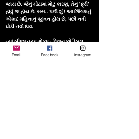
જાય છે. જેનું મોટામાં મોટું કારણ, તેનું 'ફ્રી' 
હોવું જ હોય છે. બસ.. પછી શું ! આ જિંગલનું 
એકાદ મહિનાનું જીવન હોય છે, પછી નવી 
ઘોડી નવો દાવ.
ત્યાં બીજી તરફ ગોકુલ- વિવાન એડિબલ 
ઓઈલ જેવા ક્લાયંટ પણ હોય છે જે 
Email
Facebook
Instagram
ક્રિએટિવીટીને પૂરો દરજજો આપે છે. એક 
સરસ મજાના ગીતને બોલિવૂડનાં ગાયકો પાસે 
ગવડાવે છે અને લાખેક રુપિયા જેટલો ખર્ચ 
કરી એક એવું મજબૂત જિંગલ બનાવડાવે છે, 
જે શાશ્વત બની જાય છે. એટલે કે એવર 
ગ્રીન... વર્ષો પછી પણ વાગે તો પણ એટલું જ 
ફ્રેશ લાગે. પણ આ પ્રકારનાં ક્લાયંટ કેટલા 
? આંગળીનાં વેઢે ગણાય તેટલા.