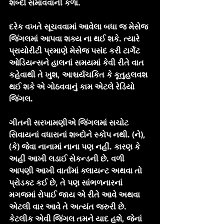
શબ્દો સમાવવાની કળા.
દરેક વખતે સૂચવવામાં આવેલા બધા જ મેસેજ 
જિંગલમાં આપવા શક્ય ના થઈ શકે. ત્યારે 
પ્રાયોરીટી પ્રમાણે મેસેજ પસંદ કરી ટાર્ગેટ 
ઓડિયન્સને હાલનાં સમયમાં કેવી રીતે વાત 
કહેવાથી તે ખુશ, આશ્ચર્યચકિત કે કૂતુહલવશ 
થઈ શકે એ ગોઠવવાનું કામ એટલે રેડિયો 
જિંગલ.
ગીતની સરખામણીએ જિંગલમાં સચોટ 
સિવાયનાં વધારાનાં શબ્દોને સ્કોપ નથી. (ને), 
(કે) જેવા નાનામાં નાના પણ નહીં. કારણ કે 
અહીં આખી લડાઈ સેકન્ડની છે. વળી 
આપણી આખી વાર્તામાં ક્લાયન્ટ અથવા તો 
પ્રોડક્ટ કઈ છે, તે પણ સાંભળનારનાં 
મગજમાં રોપાઈ જાય એ રીતે આવે અથવા 
એટલી વાર આવે તે અત્યંત જરુરી છે. 
કેટલીક એવી જિંગલ તમને યાદ હશે, જેનાં 