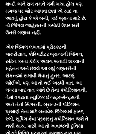
શબ્દો અને રાગ તમને ગમી ગયા હોય પણ 
મગજ પર જોર આપવા છતાં એ યાદ ના 
આવતું હોય કે એ બની, કઈ બ્રાન્ડ માટે છે. 
તો જિંગલ જાહેરાતની કસોટી ઉપર ખરી 
ઉતરી ગણાય નહીં.
એક જિંગલ લખવામાં પ્રોડક્ટની 
જરુરીયાત, કોમ્પિટીટર બ્રાન્ડની જિંગલ, 
રુટિન કરતા કંઈક અલગ બનાવી શકવાની 
મહેનત અને છેલ્લે આ બધું ગણતરીની 
સેકન્ડમાં સમાવી લેવાનું હુનર, આટલું 
જોઈએ. પણ આ તો થઈ અડધી વાત. આ 
લખ્યા બાદ વાત આવે છે તેના કંપોઝિશનની, 
તેમાં વપરાતા મ્યુઝિક ઈન્સ્ટ્રૂમેન્ટ્સની 
અને તેનાં સિંગરની. બ્રાન્ડની પોઝિશન 
પ્રમાણે તેના માટે બનાવેલ જિંગલમાં ફાસ્ટ, 
સ્લો, સૂધિંગ કેવા પ્રકારનું કંપોઝિશન જશે તે 
નક્કી થાય. પાછી આ તો અવાજની દુનિયા 
એટલે વિવિધ પ્રકારનાં અવાજ દ્વારા પણ 