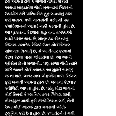
ટચ આપતા ઢોલ કે મંંજિરા વાપરી શકાય 
અથવા ખાદ્યતેલ જેવી બ્રાન્ડમાં ગિટારનો 
ઉપયોગ કરી પારિવારીક હૂંફ લાવવાનું કામ 
કરી શકાય. વળી ગાયકોની પસંદગી પણ 
કંપોઝિશનનાં આધારે નક્કી કરવાની હોય છે.
આ પ્રકારનાં કેટલાય મહત્વનાં તબક્કાઓ 
માંથી પસાર થાય છે, માત્ર ૩૦ સેકન્ડનું 
જિંગલ. ક્યારેય રેડિયો ઉપર કોઈ જિંગલ 
સાંભળતા વિચાર્યું છે, કે આ તૈયાર કરવામાં 
કેટલ કેટલા પાસા જોડાયેલા છે. આ આખી 
પ્રોસેસ છે તો મજાની.. પણ સજા જેવી ત્યારે 
લાગે જ્યારે કોઈ ક્લાયંટ આ મુદ્દાને સમજી 
જ ના શકે. આજ કાલ એફએમ વાળા જિંગલ 
ફ્રી બનાવી આપતા હોય છે. જેમાનાં કેટલાક 
ક્વૉલિટી આપતા હોય છે, પરંતુ મોટા ભાગનાં 
કોઈ રિસર્ચ કે પ્લાનિંગ વગર જિંગલ લખી, 
કોમ્પ્યુટર માંથી ફ્રી કંમ્પોઝિશન લઈ, તેની 
ઉપર કોઈ આરજે દ્વારા ગવડાવી ઓટો-
ટ્યૂનિંગ કરી દેતા હોય છે. ક્લાયંટને તે ગમી 