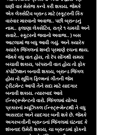
ઘણી વાર મેસેજ કન્વે કરી શકાય. જેમકે 
એક લેક્સેટિવ બ્રાન્ડ માટે (સ્કૂટરની કિક 
વારંવાર મારવાનો અવાજ.. પછી બ્રાન્ડનું 
નામ.. ફલાણા લેક્સેટિવ, રાત્રે ૧ ચમચી અને 
સવારે.. સ્કૂટરનો જવાનો અવાજ.. ) બસ 
આટલામાં જ બધુ આવી ગયું. અને ક્યારેક 
ક્યારેક જિંગલનાં શબ્દો પ્રમાણે રચના થાય. 
જેમકે વધુ વાત હોય, તો રૅપ સોંગથી સમય 
બચાવી શકાય, પરંપરાની વાત હોય તો ફોક 
કંપોઝિશન બનાવી શકાય, બ્રાન્ડ જિંગલ 
હોય તો સૂધિંગ ફિલ્મનાં ગીતની જેમ 
ટ્રીટમેન્ટ આપી તેને સદા માટે યાદગાર 
બનાવી શકાય. ત્યારબાદ આવે 
ઈન્સ્ટ્રૂમેન્ટનો વારો. જિંગલમાં યોગ્ય 
પ્રકારનાં મ્યૂઝિકલ ઈન્સ્ટ્રૂમેન્ટથી તે વધુ 
અસરદાર અને યાદગાર બની શકે છે. જેમકે 
અગરબત્તીની બ્રાન્ડનાં જિંગલમાં ઘંટનાદ કે 
શંખનાદ ઉમેરી શકાય, ચા બ્રાન્ડમાં ફોકનો 